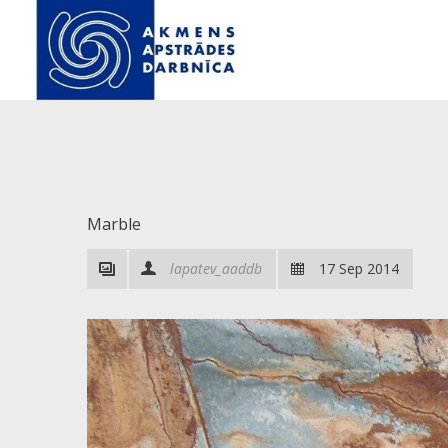
Marble
lapatev_aaddb
17 Sep 2014