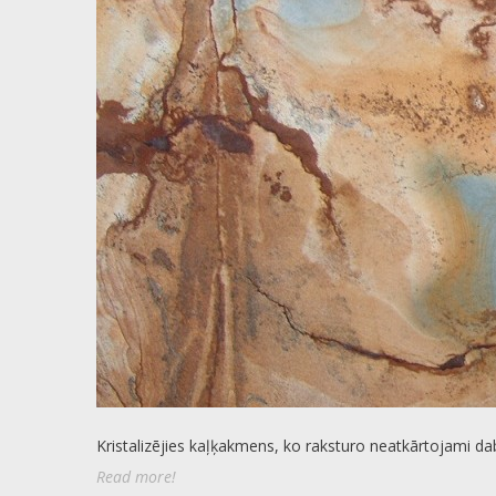
Kristalizējies kaļķakmens, ko raksturo neatkārtojami da
Read more!