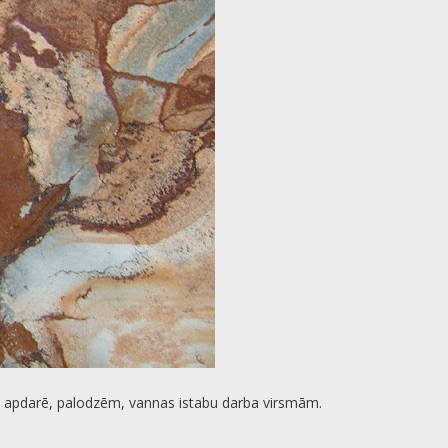
īnu apdarē, palodzēm, vannas istabu darba virsmām.