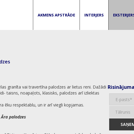
AKMENS APSTRĀDE
INTERJERS
EKSTERJER
odzes
Risinājum
las granīta vai travertīna palodzes ar lietus reni. Dažādi
idi- taisns, noapaļots, klasisks, palodzes arī izliektas
a ēku respektablu, un ir arī viegli kopjamas.
:
Āra palodzes