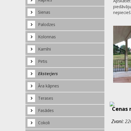
Apskatiet
piedāvāj
Sienas
nepiecie
Palodzes
Kolonnas
Kamīni
Pirtis
Eksterjers
Āra kāpnes
Terases
Cenas 
Fasādes
Zvani:
22
Cokoli