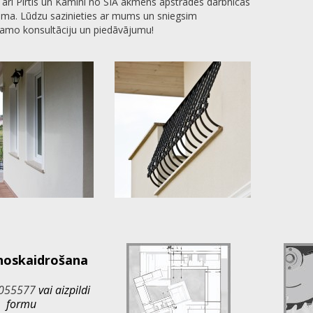
 arī
Pirtis
un
Kamīni
no SIA akmens apstrādes darbnīcas
uma. Lūdzu sazinieties ar mums un sniegsim
šamo konsultāciju un piedāvājumu!
noskaidrošana
055577
vai aizpildi
formu