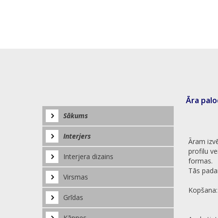
Āra pal
Sākums
Interjers
Āram izvē
profilu ve
Interjera dizains
formas.
Tās padar
Virsmas
Kopšana
Grīdas
Kāpnes