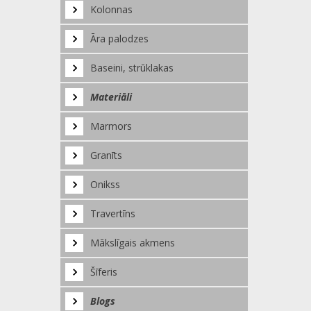
Kolonnas
Āra palodzes
Baseini, strūklakas
Materiāli
Marmors
Granīts
Onikss
Travertīns
Mākslīgais akmens
Šīferis
Blogs