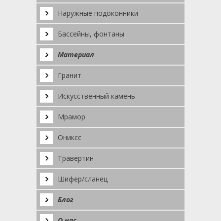
Наружные подоконники
Бассейны, фонтаны
Материал
Гранит
Искусственный камень
Мрамор
Ониксс
Травертин
Шифер/сланец
Блог
О нас