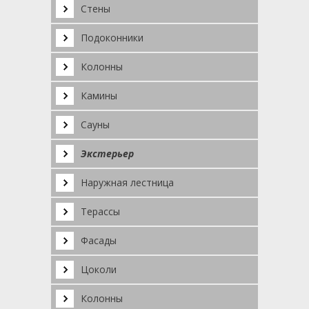
Стены
Подоконники
Колонны
Камины
Сауны
Экстерьер
Наружная лестница
Терассы
Фасады
Цоколи
Колонны