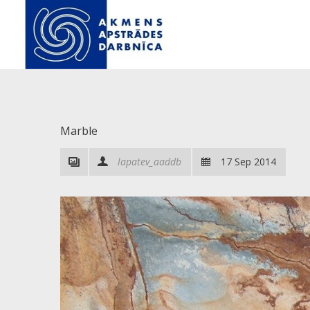
Marble
lapatev_aaddb
17 Sep 2014