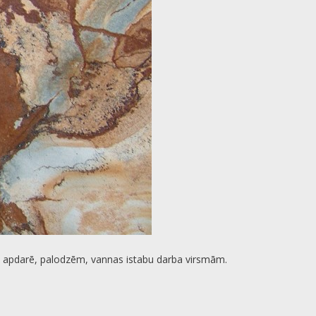
īnu apdarē, palodzēm, vannas istabu darba virsmām.